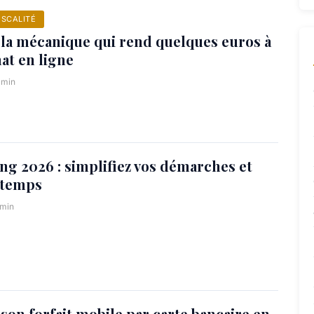
ISCALITÉ
 la mécanique qui rend quelques euros à
at en ligne
 min
ng 2026 : simplifiez vos démarches et
 temps
 min
son forfait mobile par carte bancaire en