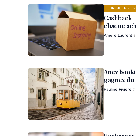
JURIDIQUE ET F
Cashback :
chaque ach
Amélie Laurent
5
Ancv booki
gagnez du
Pauline Riviere
7
Recharger 