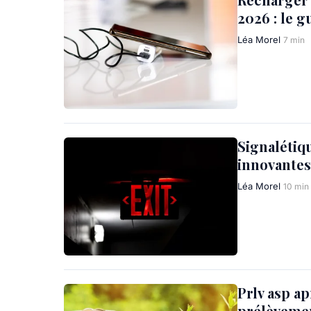
2026 : le g
Léa Morel
7 min
Signalétiqu
innovantes
Léa Morel
10 min
Prlv asp ap
prélèveme