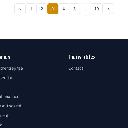
1
2
3
4
5
…
10
ries
Liens utiles
 d'entreprise
Contact
neuriat
et finances
 et fiscalité
ment
ng