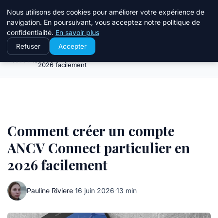
ppgazette
Nous utilisons des cookies pour améliorer votre expérience de
Business Insights for French Readers
navigation. En poursuivant, vous acceptez notre politique de
confidentialité.
En savoir plus
Refuser
Accepter
Comment créer un compte ANCV Connect particulier en
Accueil
2026 facilement
Comment créer un compte
ANCV Connect particulier en
2026 facilement
Pauline Riviere
·
16 juin 2026
·
13 min