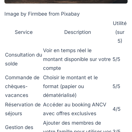
Image by Firmbee from Pixabay
Utilité
Service
Description
(sur
5)
Voir en temps réel le
Consultation du
montant disponible sur votre
5/5
solde
compte
Commande de
Choisir le montant et le
chèques-
format (papier ou
5/5
vacances
dématérialisé)
Réservation de
Accéder au booking ANCV
4/5
séjours
avec offres exclusives
Ajouter des membres de
Gestion des
votre famille pour utiliser vos
3/5