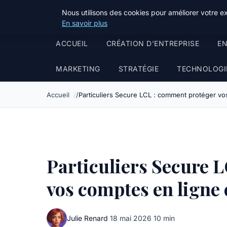
ppgazette
Nous utilisons des cookies pour améliorer votre e
Business Insights for French Readers
En savoir plus
ACCUEIL
CRÉATION D'ENTREPRISE
EN
MARKETING
STRATÉGIE
TECHNOLOGI
Accueil
Particuliers Secure LCL : comment protéger v
Particuliers Secure 
vos comptes en ligne
Julie Renard
·
18 mai 2026
·
10 min