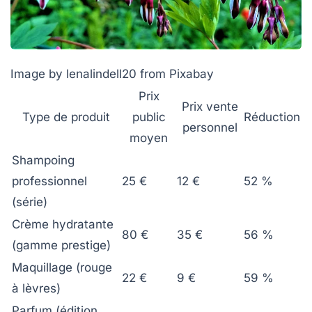
Image by lenalindell20 from Pixabay
Prix
Prix vente
Type de produit
public
Réduction
personnel
moyen
Shampoing
professionnel
25 €
12 €
52 %
(série)
Crème hydratante
80 €
35 €
56 %
(gamme prestige)
Maquillage (rouge
22 €
9 €
59 %
à lèvres)
Parfum (édition